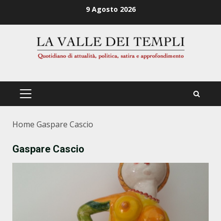
Zum
9 Agosto 2026
Inhalt
springen
PRIMÄRES
MENÜ
Home
Gaspare Cascio
Gaspare Cascio