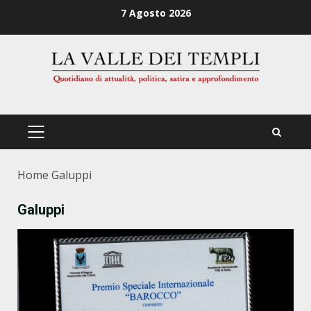
Zum
7 Agosto 2026
Inhalt
springen
PRIMÄRES
MENÜ
Home
Galuppi
Galuppi