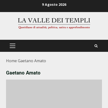
Zum
9 Agosto 2026
Inhalt
springen
PRIMÄRES
MENÜ
Home
Gaetano Amato
Gaetano Amato