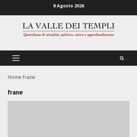
Zum
8 Agosto 2026
Inhalt
springen
PRIMÄRES
MENÜ
Home
frane
frane