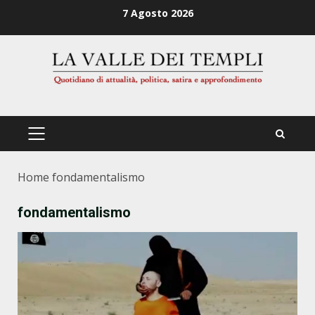
Zum
7 Agosto 2026
Inhalt
springen
PRIMÄRES
MENÜ
Home
fondamentalismo
fondamentalismo