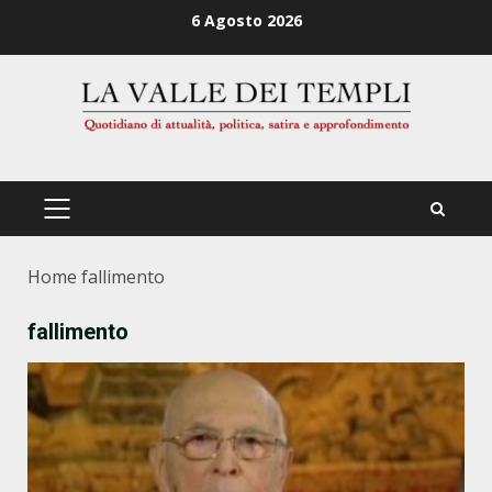
Zum
6 Agosto 2026
Inhalt
springen
PRIMÄRES
MENÜ
Home
fallimento
fallimento