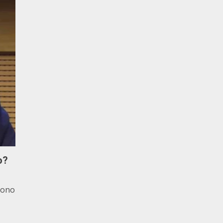
o?
 sono