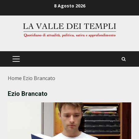
Zum
8 Agosto 2026
Inhalt
springen
PRIMÄRES
MENÜ
Home
Ezio Brancato
Ezio Brancato