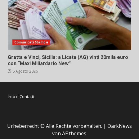
Comunicati Stampa
Gratta e Vinci, Sicilia: a Licata (AG) vinti 20mila euro
con “Maxi Miliardario New”
6 Agosto 2026
Info e Contatti
Urheberrecht © Alle Rechte vorbehalten.
|
DarkNews
von AF themes.