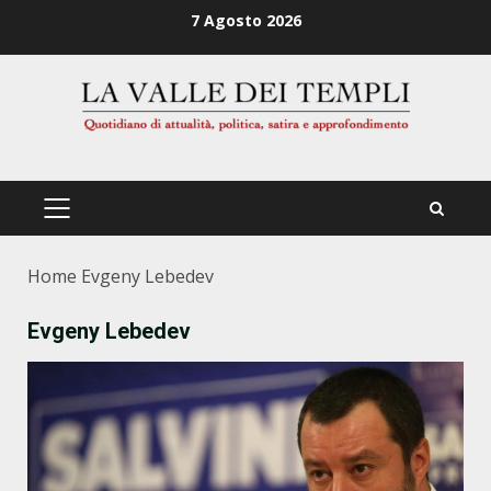
Zum
7 Agosto 2026
Inhalt
springen
PRIMÄRES
MENÜ
Home
Evgeny Lebedev
Evgeny Lebedev