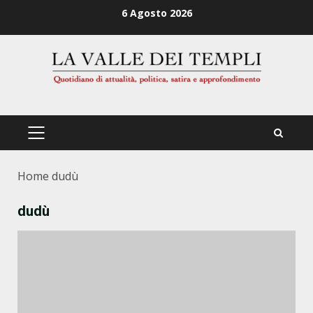
Zum
6 Agosto 2026
Inhalt
springen
PRIMÄRES
MENÜ
Home
dudù
dudù