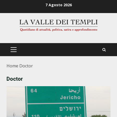
Zum
7 Agosto 2026
Inhalt
springen
PRIMÄRES
MENÜ
Home
Doctor
Doctor