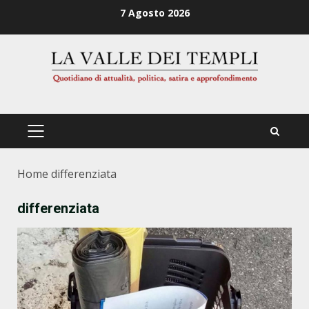
Zum
7 Agosto 2026
Inhalt
springen
PRIMÄRES
MENÜ
Home
differenziata
differenziata