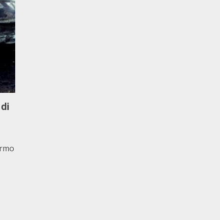
 di
lermo