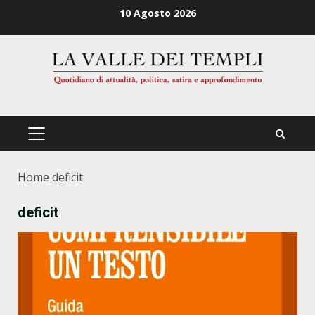
Zum
10 Agosto 2026
Inhalt
springen
PRIMÄRES
MENÜ
Home
deficit
deficit