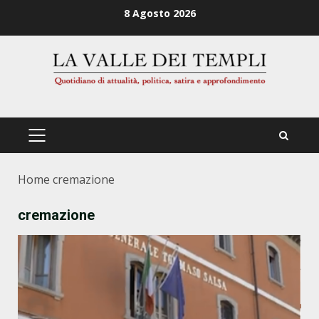
Zum
8 Agosto 2026
Inhalt
springen
PRIMÄRES
MENÜ
Home
cremazione
cremazione