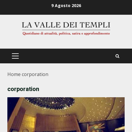
Zum
9 Agosto 2026
Inhalt
springen
PRIMÄRES
MENÜ
Home
corporation
corporation