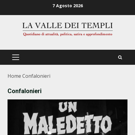
Zum
7 Agosto 2026
Inhalt
springen
PRIMÄRES
MENÜ
Home
Confalonieri
Confalonieri