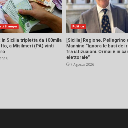
ati Stampa
Politica
in Sicilia tripletta da 100mila
[Sicilia] Regione. Pellegrino 
tto, a Misilmeri (PA) vinti
Mannino “Ignora le basi dei 
uro
fra istizuaioni. Ormai è in 
elettorale”
 2026
7 Agosto 2026