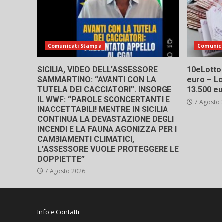
Comunicati Stampa
Comunic
SICILIA, VIDEO DELL’ASSESSORE
10eLotto: 
SAMMARTINO: “AVANTI CON LA
euro – Lo
TUTELA DEI CACCIATORI”. INSORGE
13.500 e
IL WWF: “PAROLE SCONCERTANTI E
7 Agosto
INACCETTABILI! MENTRE IN SICILIA
CONTINUA LA DEVASTAZIONE DEGLI
INCENDI E LA FAUNA AGONIZZA PER I
CAMBIAMENTI CLIMATICI,
L’ASSESSORE VUOLE PROTEGGERE LE
DOPPIETTE”
7 Agosto 2026
Info e Contatti