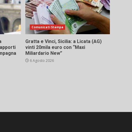
Comunicati Stampa
a
Gratta e Vinci, Sicilia: a Licata (AG)
rapporti
vinti 20mila euro con “Maxi
campagna
Miliardario New”
6 Agosto 2026