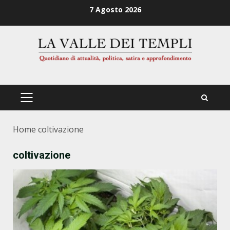
Zum
7 Agosto 2026
Inhalt
springen
PRIMÄRES
MENÜ
Home
coltivazione
coltivazione