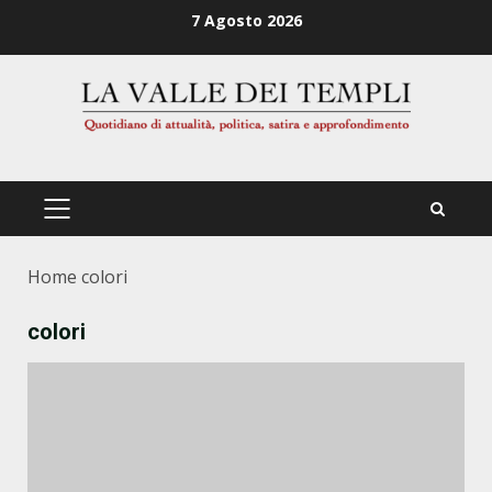
Zum
7 Agosto 2026
Inhalt
springen
PRIMÄRES
MENÜ
Home
colori
colori