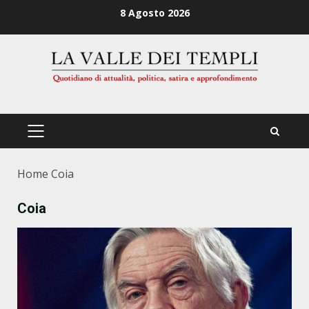
Zum
8 Agosto 2026
Inhalt
springen
PRIMÄRES
MENÜ
Home
Coia
Coia