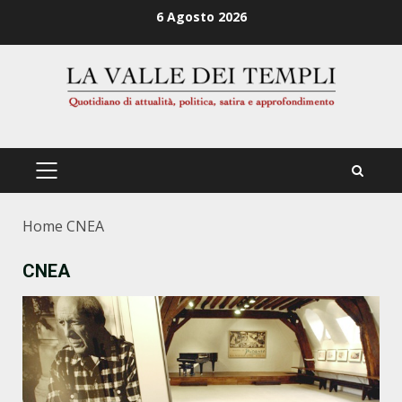
Zum
6 Agosto 2026
Inhalt
springen
PRIMÄRES
MENÜ
Home
CNEA
CNEA