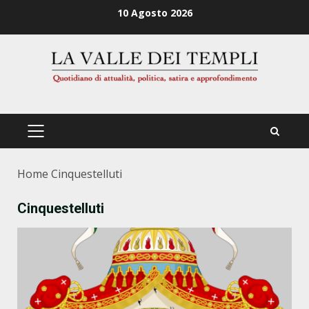
Zum
10 Agosto 2026
Inhalt
springen
PRIMÄRES
MENÜ
Home
Cinquestelluti
Cinquestelluti