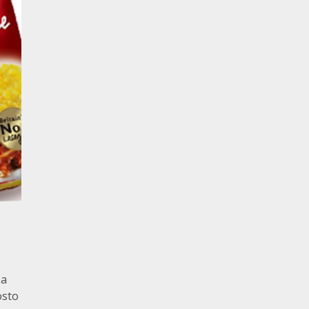
 a
osto