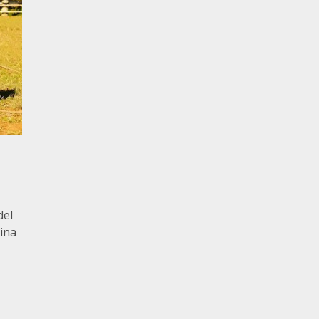
del
ina