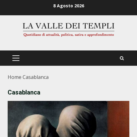
Zum
8 Agosto 2026
Inhalt
springen
PRIMÄRES
MENÜ
Home
Casablanca
Casablanca