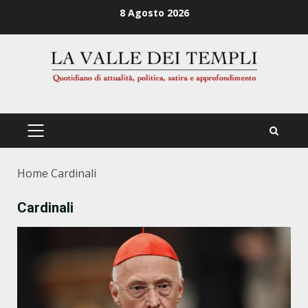
Zum
8 Agosto 2026
Inhalt
springen
PRIMÄRES
MENÜ
Home
Cardinali
Cardinali