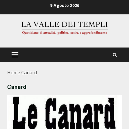
Zum
9 Agosto 2026
Inhalt
springen
PRIMÄRES
MENÜ
Home
Canard
Canard