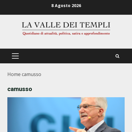
Zum
8 Agosto 2026
Inhalt
springen
PRIMÄRES
MENÜ
Home
camusso
camusso