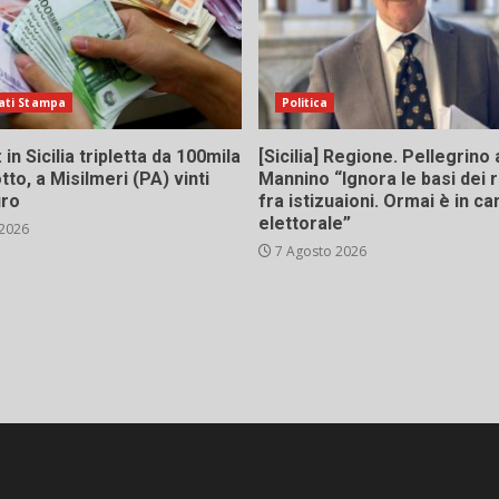
ati Stampa
Politica
in Sicilia tripletta da 100mila
[Sicilia] Regione. Pellegrino 
tto, a Misilmeri (PA) vinti
Mannino “Ignora le basi dei 
uro
fra istizuaioni. Ormai è in 
elettorale”
 2026
7 Agosto 2026