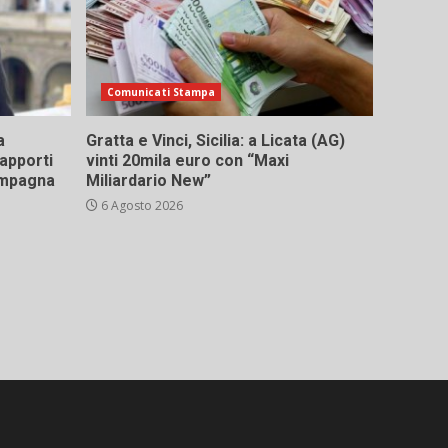
Comunicati Stampa
a
Gratta e Vinci, Sicilia: a Licata (AG)
rapporti
vinti 20mila euro con “Maxi
campagna
Miliardario New”
6 Agosto 2026