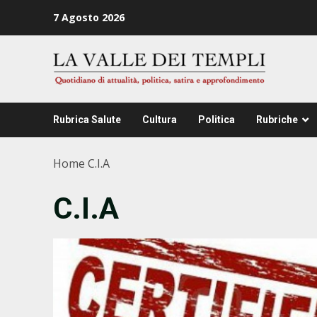
Zum
7 Agosto 2026
Inhalt
springen
Rubrica Salute
Cultura
Politica
Rubriche
Home
C.I.A
C.I.A