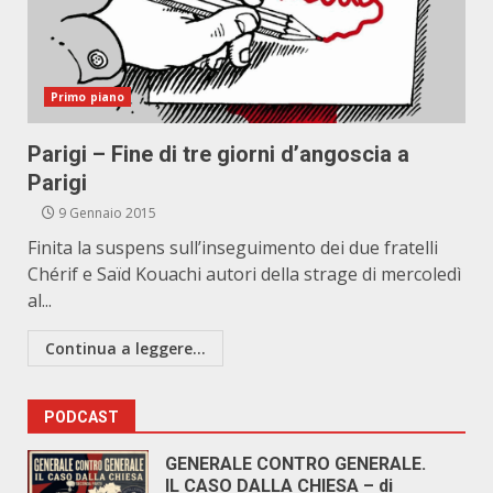
Primo piano
Parigi – Fine di tre giorni d’angoscia a
Parigi
9 Gennaio 2015
Finita la suspens sull’inseguimento dei due fratelli
Chérif e Saïd Kouachi autori della strage di mercoledì
al...
Continua a leggere...
PODCAST
GENERALE CONTRO GENERALE.
IL CASO DALLA CHIESA – di