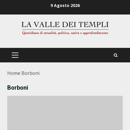
Zum
9 Agosto 2026
Inhalt
springen
PRIMÄRES
MENÜ
Home
Borboni
Borboni