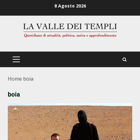
Zum
8 Agosto 2026
Inhalt
springen
PRIMÄRES
MENÜ
Home
boia
boia