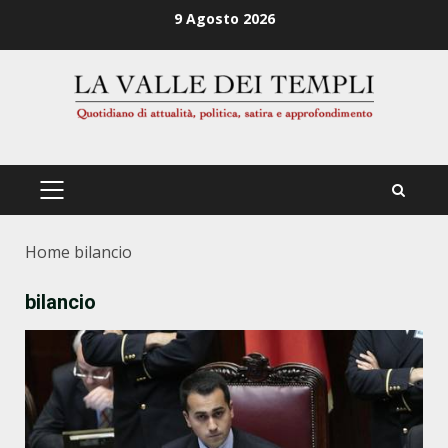
Zum
9 Agosto 2026
Inhalt
springen
PRIMÄRES
MENÜ
Home
bilancio
bilancio