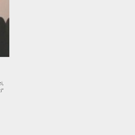
i,
i”