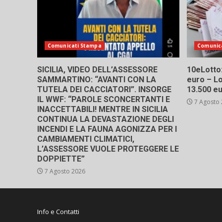
Comunicati Stampa
Comunic
SICILIA, VIDEO DELL’ASSESSORE
10eLotto: 
SAMMARTINO: “AVANTI CON LA
euro – Lo
TUTELA DEI CACCIATORI”. INSORGE
13.500 e
IL WWF: “PAROLE SCONCERTANTI E
7 Agosto
INACCETTABILI! MENTRE IN SICILIA
CONTINUA LA DEVASTAZIONE DEGLI
INCENDI E LA FAUNA AGONIZZA PER I
CAMBIAMENTI CLIMATICI,
L’ASSESSORE VUOLE PROTEGGERE LE
DOPPIETTE”
7 Agosto 2026
Info e Contatti