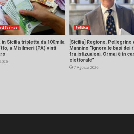
ati Stampa
Politica
in Sicilia tripletta da 100mila
[Sicilia] Regione. Pellegrino 
tto, a Misilmeri (PA) vinti
Mannino “Ignora le basi dei 
uro
fra istizuaioni. Ormai è in 
elettorale”
 2026
7 Agosto 2026