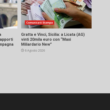
Comunicati Stampa
a
Gratta e Vinci, Sicilia: a Licata (AG)
rapporti
vinti 20mila euro con “Maxi
campagna
Miliardario New”
6 Agosto 2026