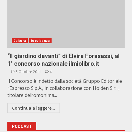
Cultura
In evidenza
“Il giardino davanti” di Elvira Forasassi, al
1° concorso nazionale ilmiolibro.it
5 Ottobre 2011
4
Il Concorso è indetto dalla società Gruppo Editoriale
l’Espresso S.p.A., in collaborazione con Holden S.r.l.,
titolare dell’omonima...
Continua a leggere...
PODCAST