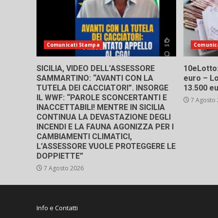
Comunicati Stampa
Comunic
SICILIA, VIDEO DELL’ASSESSORE
10eLotto: 
SAMMARTINO: “AVANTI CON LA
euro – Lo
TUTELA DEI CACCIATORI”. INSORGE
13.500 e
IL WWF: “PAROLE SCONCERTANTI E
7 Agosto
INACCETTABILI! MENTRE IN SICILIA
CONTINUA LA DEVASTAZIONE DEGLI
INCENDI E LA FAUNA AGONIZZA PER I
CAMBIAMENTI CLIMATICI,
L’ASSESSORE VUOLE PROTEGGERE LE
DOPPIETTE”
7 Agosto 2026
Info e Contatti