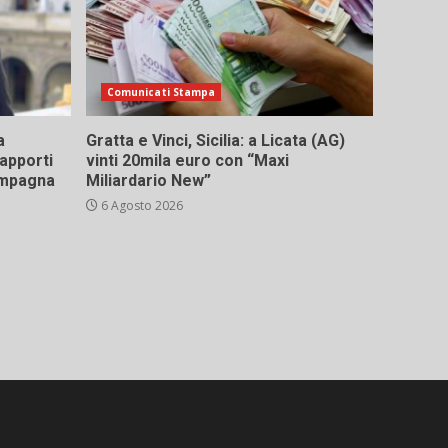
Comunicati Stampa
a
Gratta e Vinci, Sicilia: a Licata (AG)
rapporti
vinti 20mila euro con “Maxi
campagna
Miliardario New”
6 Agosto 2026