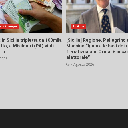
ati Stampa
Politica
in Sicilia tripletta da 100mila
[Sicilia] Regione. Pellegrino 
tto, a Misilmeri (PA) vinti
Mannino “Ignora le basi dei 
uro
fra istizuaioni. Ormai è in 
elettorale”
 2026
7 Agosto 2026