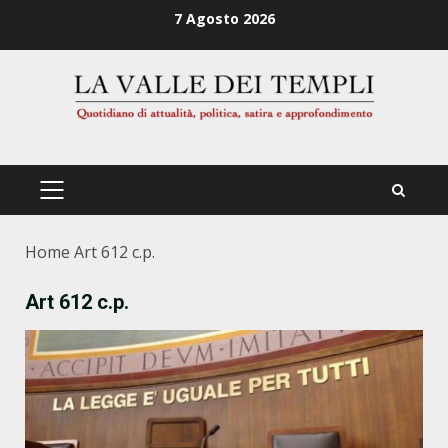
Zum
7 Agosto 2026
Inhalt
springen
PRIMÄRES
MENÜ
Home
Art 612 c.p.
Art 612 c.p.