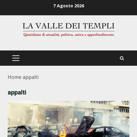
Zum
7 Agosto 2026
Inhalt
springen
PRIMÄRES
MENÜ
Home
appalti
appalti