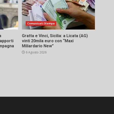
Comunicati Stampa
a
Gratta e Vinci, Sicilia: a Licata (AG)
rapporti
vinti 20mila euro con “Maxi
campagna
Miliardario New”
6 Agosto 2026