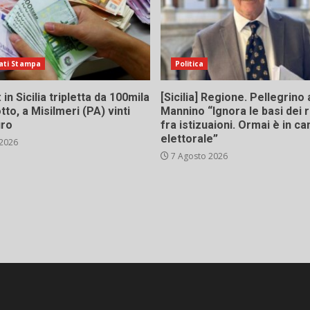
ati Stampa
Politica
in Sicilia tripletta da 100mila
[Sicilia] Regione. Pellegrino 
tto, a Misilmeri (PA) vinti
Mannino “Ignora le basi dei 
uro
fra istizuaioni. Ormai è in 
elettorale”
 2026
7 Agosto 2026