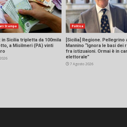
ati Stampa
Politica
in Sicilia tripletta da 100mila
[Sicilia] Regione. Pellegrino 
tto, a Misilmeri (PA) vinti
Mannino “Ignora le basi dei 
uro
fra istizuaioni. Ormai è in 
elettorale”
 2026
7 Agosto 2026