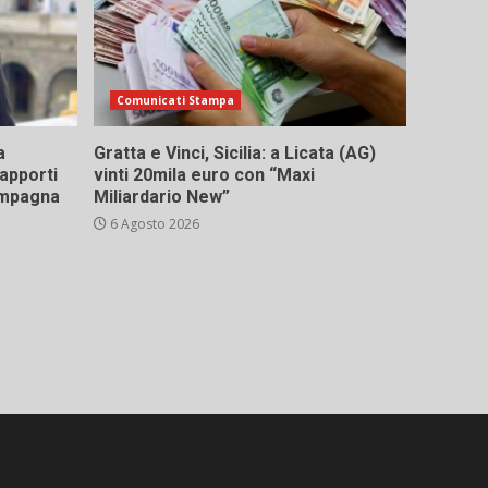
Comunicati Stampa
a
Gratta e Vinci, Sicilia: a Licata (AG)
rapporti
vinti 20mila euro con “Maxi
campagna
Miliardario New”
6 Agosto 2026