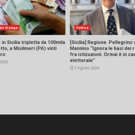
ati Stampa
Politica
in Sicilia tripletta da 100mila
[Sicilia] Regione. Pellegrino 
tto, a Misilmeri (PA) vinti
Mannino “Ignora le basi dei 
uro
fra istizuaioni. Ormai è in 
elettorale”
 2026
7 Agosto 2026