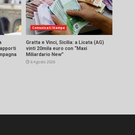
Comunicati Stampa
a
Gratta e Vinci, Sicilia: a Licata (AG)
rapporti
vinti 20mila euro con “Maxi
campagna
Miliardario New”
6 Agosto 2026