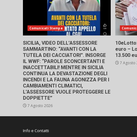
Comunicati Stampa
Comunic
SICILIA, VIDEO DELL’ASSESSORE
10eLotto: 
SAMMARTINO: “AVANTI CON LA
euro – Lo
TUTELA DEI CACCIATORI”. INSORGE
13.500 e
IL WWF: “PAROLE SCONCERTANTI E
7 Agosto
INACCETTABILI! MENTRE IN SICILIA
CONTINUA LA DEVASTAZIONE DEGLI
INCENDI E LA FAUNA AGONIZZA PER I
CAMBIAMENTI CLIMATICI,
L’ASSESSORE VUOLE PROTEGGERE LE
DOPPIETTE”
7 Agosto 2026
Info e Contatti