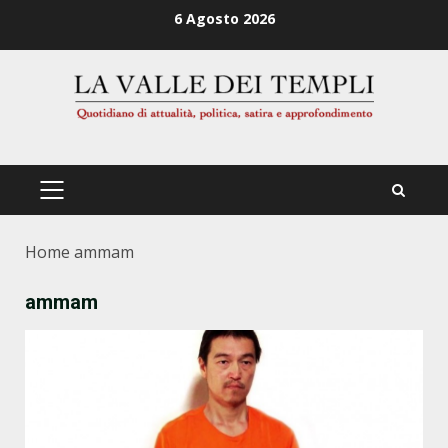
Zum
6 Agosto 2026
Inhalt
springen
PRIMÄRES
MENÜ
Home
ammam
ammam