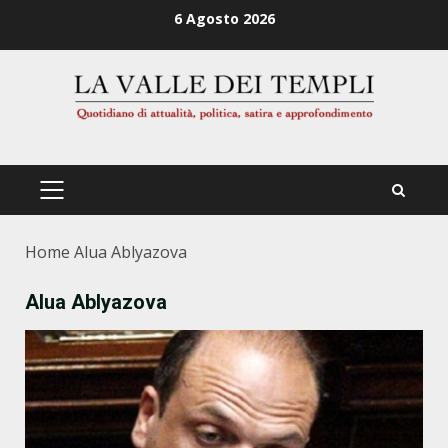
Zum
6 Agosto 2026
Inhalt
springen
PRIMÄRES
MENÜ
Home
Alua Ablyazova
Alua Ablyazova