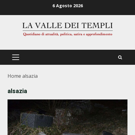
Zum
6 Agosto 2026
Inhalt
springen
PRIMÄRES
MENÜ
Home
alsazia
alsazia