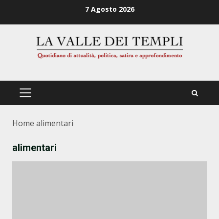
Zum
7 Agosto 2026
Inhalt
springen
PRIMÄRES
MENÜ
Home
alimentari
alimentari