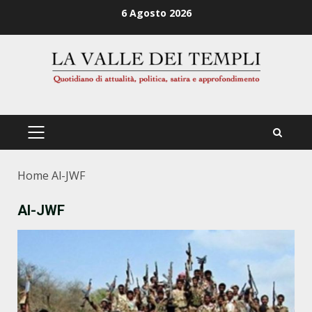
Zum
6 Agosto 2026
Inhalt
springen
PRIMÄRES
MENÜ
Home
Al-JWF
Al-JWF