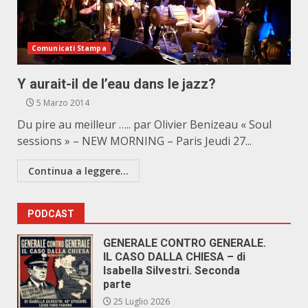
Comunicati Stampa
Y aurait-il de l’eau dans le jazz?
5 Marzo 2014
Du pire au meilleur ….. par Olivier Benizeau « Soul
sessions » – NEW MORNING – Paris Jeudi 27...
Continua a leggere...
PODCAST
GENERALE CONTRO GENERALE.
IL CASO DALLA CHIESA – di
Isabella Silvestri. Seconda
parte
25 Luglio 2026