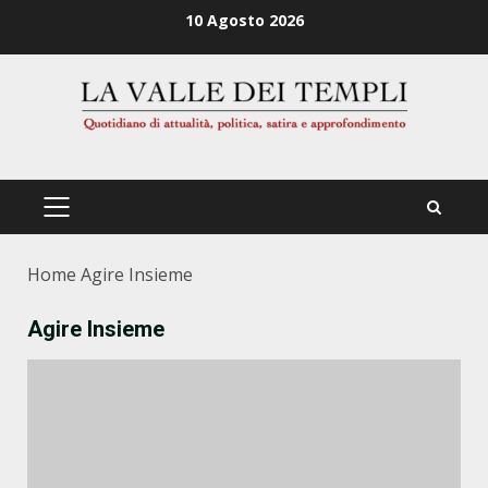
Zum
10 Agosto 2026
Inhalt
springen
PRIMÄRES
MENÜ
Home
Agire Insieme
Agire Insieme